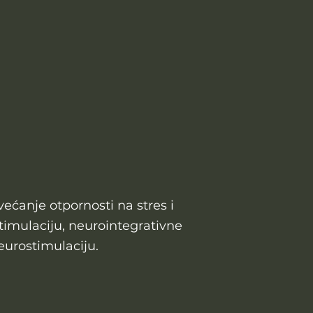
ćanje otpornosti na stres i
timulaciju, neurointegrativne
eurostimulaciju.