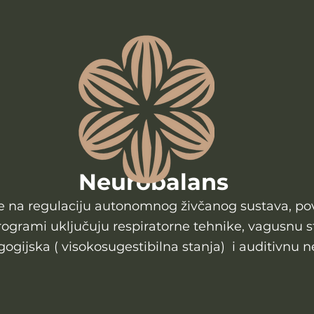
Neurobalans
na regulaciju autonomnog živčanog sustava, pove
Programi uključuju respiratorne tehnike, vagusnu s
gogijska ( visokosugestibilna stanja) i auditivnu n