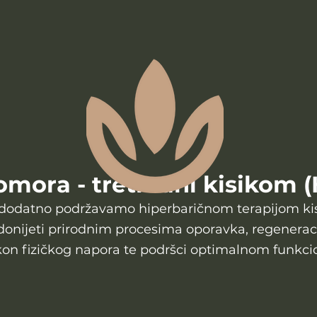
mora - tretmani kisikom 
dodatno podržavamo hiperbaričnom terapijom k
donijeti prirodnim procesima oporavka, regeneraci
n fizičkog napora te podršci optimalnom funkci