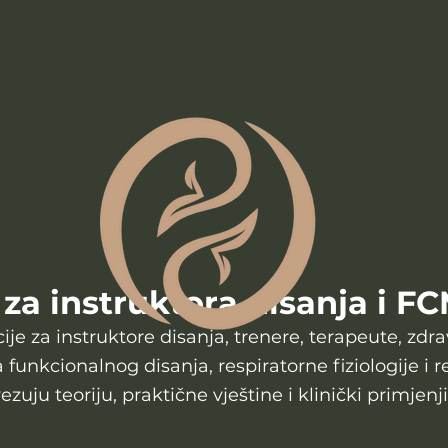
 za instruktora disanja i 
e za instruktore disanja, trenere, terapeute, zdrav
a funkcionalnog disanja, respiratorne fiziologije i 
zuju teoriju, praktične vještine i klinički primjenj