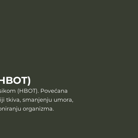
(HBOT)
isikom (HBOT). Povećana
ji tkiva, smanjenju umora,
oniranju organizma.