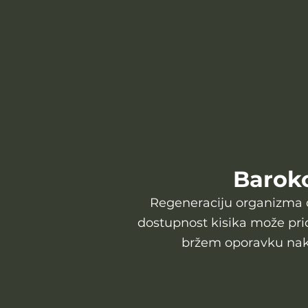
Baroko
Regeneraciju organizma 
dostupnost kisika može pri
bržem oporavku nako