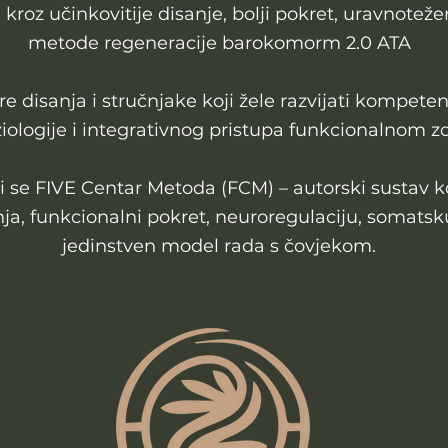
 kroz učinkovitije disanje, bolji pokret, uravnotež
metode regeneracije barokomorm 2.0 ATA
 disanja i stručnjake koji žele razvijati kompeten
ziologije i integrativnog pristupa funkcionalnom zd
i se FIVE Centar Metoda (FCM) – autorski sustav ko
nja, funkcionalni pokret, neuroregulaciju, somatsku
jedinstven model rada s čovjekom.