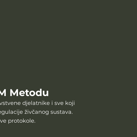
FCM Metodu
stvene djelatnike i sve koji
regulacije živčanog sustava.
ive protokole.