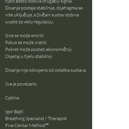
tijelo često dobiva drugačiji signal. 
Disanje postaje stabilnije, dijafragma se 
više uključuje, a živčani sustav dobiva 
uvjete za veću regulaciju.
Srce se može smiriti.
Fokus se može vratiti.
Pokret može postati ekonomičniji.
Osjećaj u tijelu stabilniji.
Disanje nije odvojeno od ostatka sustava.
Sve je povezano.
Cjelina.
Igor Bajtl
Breathing Specialist / Therapist
Five Centar Method™