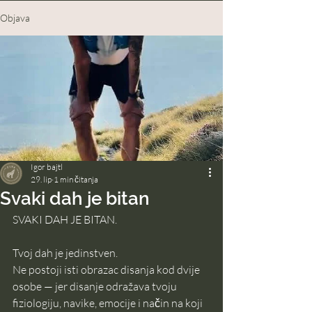
Objava
Igor bajtl
29. lip
1 min čitanja
Svaki dah je bitan
SVAKI DAH JE BITAN.
Tvoj dah je jedinstven.
Ne postoji isti obrazac disanja kod dvije 
osobe — jer disanje odražava tvoju 
fiziologiju, navike, emocije i način na koji 