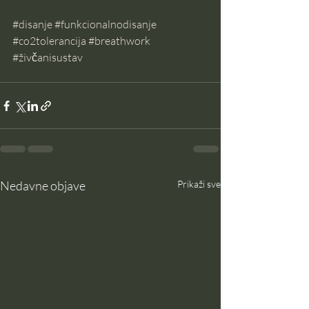
#disanje
#funkcionalnodisanje
#co2tolerancija
#breathwork
#živčanisustav
Nedavne objave
Prikaži sve