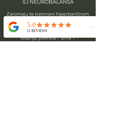
ILI NEUROBALANSA
Zanimaju te tretmani hiperbaričnom
komorom ?
Trebaju ti individualni programi
disanja, pokreta i uma ?
Vidiš se kao budući instruktor
disanja?
UDAHNI I JAVI SE
Ime
*
Prezime
*
Email
*