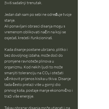
živiš sadašnji trenutak.
Jedan dah sam po sebi ne određuje tvoje 
stanje.
Ali ponavljani obrasci disanja mogu s 
vremenom oblikovati način na koji se 
osjećaš, krećeš i funkcioniraš.
Kada disanje postane ubrzano, plitko i 
bez dovoljnog izdaha, može doći do 
promjene ravnoteže plinova u 
organizmu. Kod nekih ljudi to može 
smanjiti toleranciju na CO₂ i otežati 
učinkovit prijenos kisika u tkiva. Disanje 
tada često prelazi više u gornji dio 
prsnog koša, postaje manje ekonomično i 
traži više energije.
Takav obrazac disanja može utjecati i na 