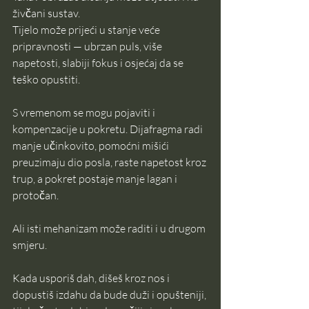
živčani sustav.
Tijelo može prijeći u stanje veće 
pripravnosti — ubrzan puls, više 
napetosti, slabiji fokus i osjećaj da se 
teško opustiti.
S vremenom se mogu pojaviti i 
kompenzacije u pokretu. Dijafragma radi 
manje učinkovito, pomoćni mišići 
preuzimaju dio posla, raste napetost kroz 
trup, a pokret postaje manje lagan i 
protočan.
Ali isti mehanizam može raditi i u drugom 
smjeru.
Kada usporiš dah, dišeš kroz nos i 
dopustiš izdahu da bude duži i opušteniji, 